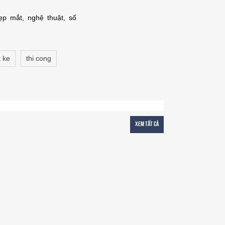
ẹp mắt, nghệ thuật, số
t ke
thi cong
Xem tất cả