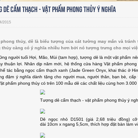
g dê cẩm thạch - vật phẩm phong thủy ý nghĩa
4/2015
 phong thủy, dê là biểu tượng của cát tường may mắn và tránh 
thủy càng có ý nghĩa nhiều hơn bởi nó tượng trưng cho mọi việc
ững người tuổi Hợi, Mão, Mùi (tam hợp), tượng dê là một vật phẩm n
y thuận lợi. Nhân dịp năm mới, hệ thống cửa hàng Vật phẩm phong 
hế tác bằng ngọc cẩm thạch xanh (Jade Green Onyx, khai thác ở Hima
g đậm ý nghĩa dành tặng cho người mua, người thân, bạn bè, cấp t
ật phẩm phong thủy có trên 100 mẫu dê các chất liệu cùng hơn 3.000 
Tượng dê cẩm thạch - vật phẩm phong thủy ý ngh
Dê ngọc nhỏ D1501 (giá 2,68 triệu đồng) c
dài 10cm x ngang 5,5cm, thích hợp đặt bàn làm vi