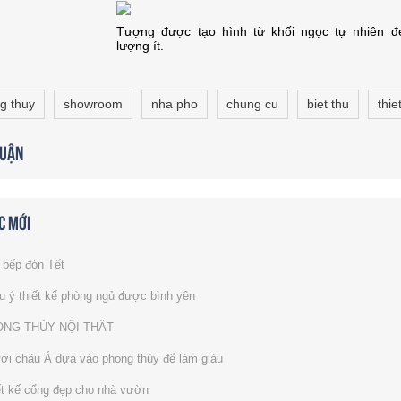
Tượng được tạo hình từ khối ngọc tự nhiên đ
lượng ít.
g thuy
showroom
nha pho
chung cu
biet thu
thie
luận
c mới
bếp đón Tết
u ý thiết kế phòng ngủ được bình yên
NG THỦY NỘI THẤT
i châu Á dựa vào phong thủy để làm giàu
t kế cổng đẹp cho nhà vườn