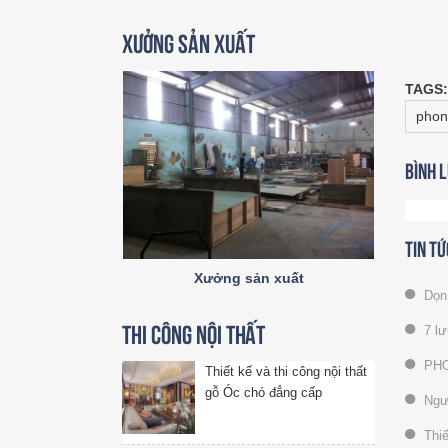
Xưởng sản xuất
TAGS:
phon
Bình 
Tin tứ
Xưởng sản xuất
Dọn 
7 lư
Thi công nội thất
PHO
Thiết kế và thi công nội thất
gỗ Óc chó đẳng cấp
Ngườ
Thiế