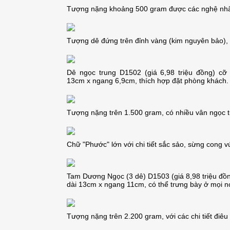
Tượng nặng khoảng 500 gram được các nghệ nhân
Tượng dê đứng trên đỉnh vàng (kim nguyên bảo),
Dê ngọc trung D1502 (giá 6,98 triệu đồng) cỡ
13cm x ngang 6,9cm, thích hợp đặt phòng khách.
Tượng nặng trên 1.500 gram, có nhiều vân ngọc t
Chữ "Phước" lớn với chi tiết sắc sảo, sừng cong vú
Tam Dương Ngọc (3 dê) D1503 (giá 8,98 triệu đồn
dài 13cm x ngang 11cm, có thể trưng bày ở mọi n
Thiết kế nội thất căn 78m2 Goldmark city
Thiết kế thi công tân cổ điển căn hộ 3 ngủ tại Season Avenue
Tượng nặng trên 2.200 gram, với các chi tiết điêu