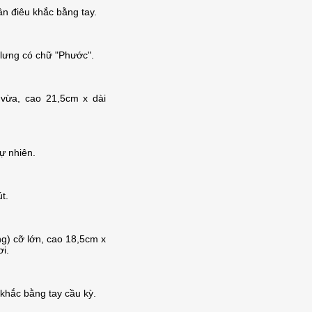
 điêu khắc bằng tay.
 lưng có chữ "Phước".
 vừa, cao 21,5cm x dài
ự nhiên.
t.
g) cỡ lớn, cao 18,5cm x
ơi.
Chị Trinh - TimesCity
 khắc bằng tay cầu kỳ.