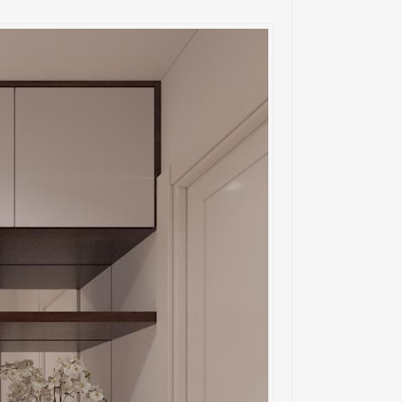
Chị Trinh - TimesCity