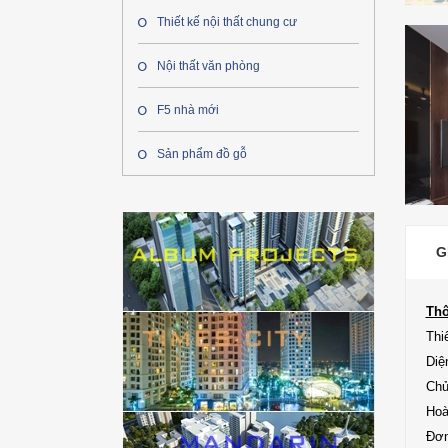
Thiết kế nội thất chung cư
Nội thất văn phòng
F5 nhà mới
Sản phẩm đồ gỗ
G
Thô
Thi
Diệ
Chủ
Hoà
Đơn