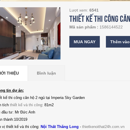
Lượt xem:
6541
Thiết kế thi công că
Mã sản phẩm :
1586144522
MUA NGAY
IỚI THIỆU
Bình luận
ng tin dự án:
ết kế thi công căn hộ 2 ngủ tại Imperia Sky Garden
n tích
thiết kế và thi công
: 81m2
 đầu tư: Mr Đức Anh
n thành:10/2019
 vị thiết kế và thi công:
Nội Thất Thăng Long
-
thietkenoithat24h.com.vn