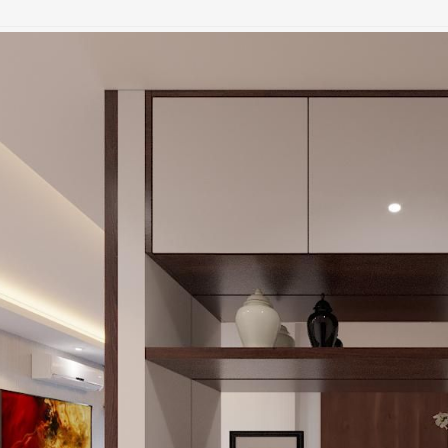
Thiết kế nội thất căn 78m2 Goldmark city
Thiết kế thi công tân cổ điển căn hộ 3 ngủ tại Season Avenue