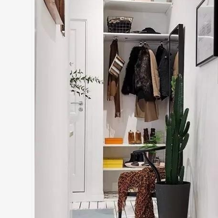
Thiết kế nội thất căn 78m2 Goldmark city
Thiết kế thi công tân cổ điển căn hộ 3 ngủ tại Season Avenue