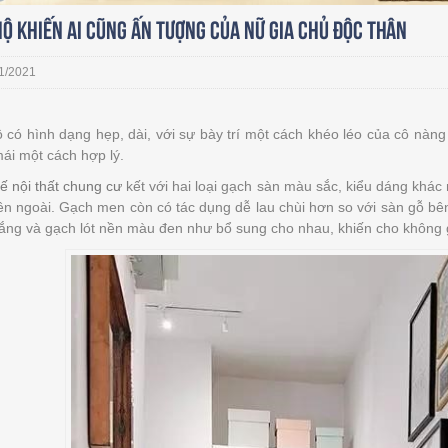
ộ khiến ai cũng ấn tượng của nữ gia chủ độc thân
1/2021
 có hình dạng hẹp, dài, với sự bày trí một cách khéo léo của cô nàn
mái một cách hợp lý.
kế nội thất chung cư
kết với hai loại gạch sàn màu sắc, kiểu dáng khác
ên ngoài. Gạch men còn có tác dụng dễ lau chùi hơn so với sàn gỗ bê
ắng và gạch lót nền màu đen như bổ sung cho nhau, khiến cho không