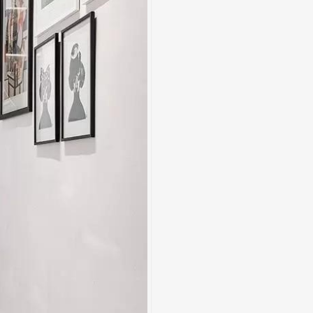
Chị Trinh - TimesCity