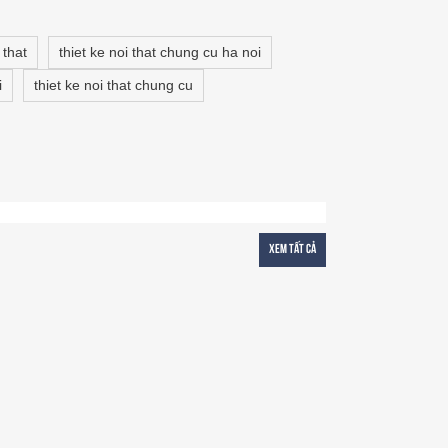
 that
thiet ke noi that chung cu ha noi
i
thiet ke noi that chung cu
Xem tất cả