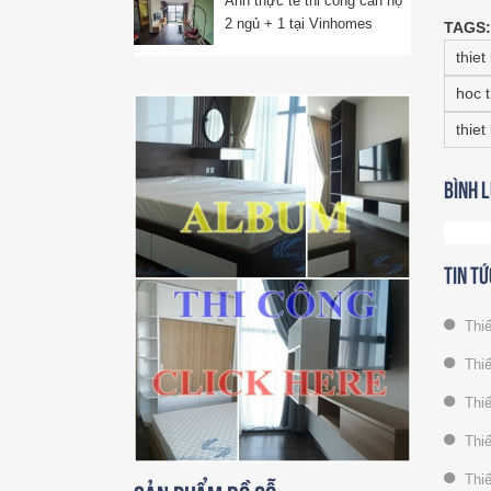
Ảnh thực tế thi công căn hộ
2 ngủ + 1 tại Vinhomes
TAGS:
Ocean Park
thiet
hoc t
thiet
Bình 
Tin tứ
Thiế
Thiế
Thiế
Thiế
Thiế