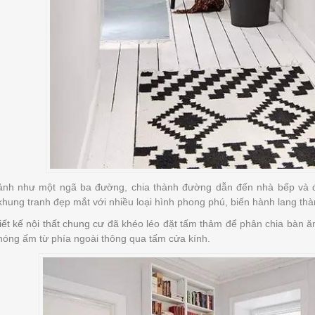
ảnh như một ngã ba đường, chia thành đường dẫn đến nhà bếp và 
khung tranh đẹp mắt với nhiều loại hình phong phú, biến hành lang thà
iết kế nội thất chung cư
đã khéo léo đặt tấm thảm để phân chia bàn ăn
nóng ấm từ phía ngoài thông qua tấm cửa kính.