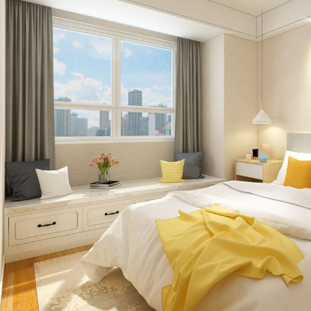
Thiết kế nội thất căn 78m2 Goldmark city
Thiết kế thi công tân cổ điển căn hộ 3 ngủ tại Season Avenue