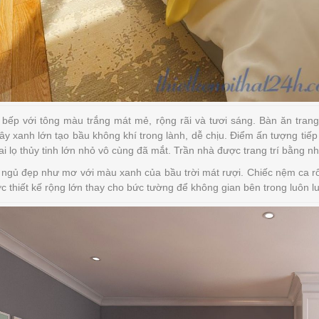
bếp với tông màu trắng mát mẻ, rộng rãi và tươi sáng. Bàn ăn trang 
ây xanh lớn tạo bầu không khí trong lành, dễ chịu. Điểm ấn tượng tiếp t
hai lọ thủy tinh lớn nhỏ vô cùng đã mắt. Trần nhà được trang trí bằng 
ngủ đẹp như mơ với màu xanh của bầu trời mát rượi. Chiếc nệm ca rô 
c thiết kế rộng lớn thay cho bức tường để không gian bên trong luôn 