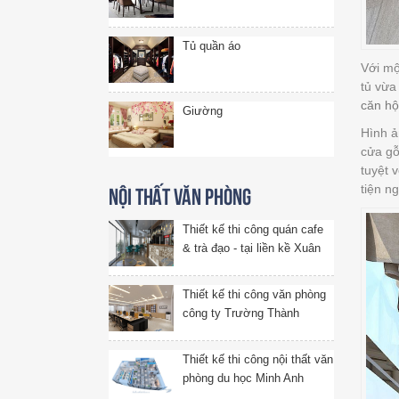
Tủ quần áo
Với mộ
tủ vừa
căn h
Giường
Hình ả
cửa gỗ
tuyệt 
tiện ng
Nội thất văn phòng
Thiết kế thi công quán cafe
& trà đạo - tại liền kề Xuân
Phương, Hà Nội
Thiết kế thi công văn phòng
công ty Trường Thành
Thiết kế thi công nội thất văn
phòng du học Minh Anh