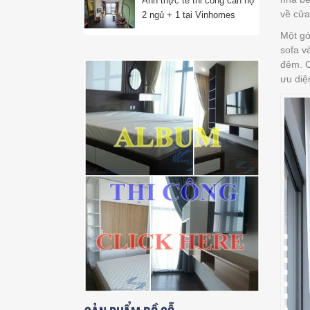
Ảnh thực tế thi công căn hộ
về cửa
2 ngủ + 1 tại Vinhomes
Ocean Park
Một gó
sofa v
đêm. C
ưu diệ