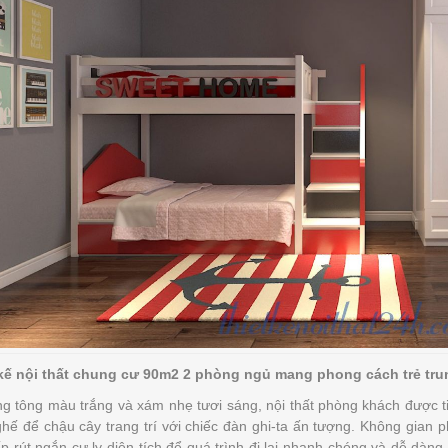
kế nội thất chung cư 90m2 2 phòng ngủ mang phong cách trẻ tru
g tông màu trắng và xám nhẹ tươi sáng, nội thất phòng khách được ti
ghế để chậu cây trang trí với chiếc đàn ghi-ta ấn tượng. Không gian 
p rút ngắn cự ly diện tích để quá trình đi lại nhanh chóng và dễ dà