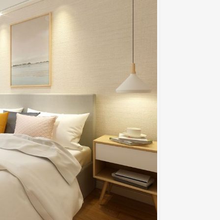
Chị Trinh - TimesCity