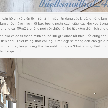
t căn hộ chỉ có diện tích 90m2 thì việc tận dụng các khoảng trống làm n
 làm chức năng như một bức tường ngăn cách giữa các khu vực trong
ộ chung cư 90m2 2 phòng ngủ
với chiếc tủ nhỏ tiết kiệm diện tích cho g
nh của chiếc tủ thông minh có thể lưu giữ được rất nhiều đồ dùng cần 
 tiện nghi. Thiết kế nội thất căn hộ 50m2 đẹp sẽ mang đến cho gia đì
vời nhất. Hãy lên ý tưởng thiết kế nahf chung cư 90m2 với nội thất thô
hi cho gia đình.