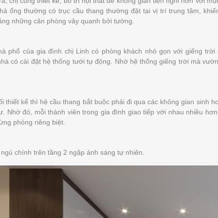
ra, chị cũng
thiết kế, bố trí nội thất
để không gian tiện nghi hơn với mục 
hà ống thường có trục cầu thang thường đặt tại vị trí trung tâm, khi
ằng những căn phòng vây quanh bởi tường.
à phố của gia đình chị Linh có phòng khách nhỏ gọn với giếng trời
nhà có cài đặt hệ thống tưới tự động. Nhờ hệ thống giếng trời mà vườ
ối thiết kế thì hệ cầu thang bắt buộc phải đi qua các không gian sinh h
tư. Nhờ đó, mỗi thành viên trong gia đình giao tiếp với nhau nhiều hơ
từng phòng riêng biệt.
ngủ chính trên tầng 2 ngập ánh sáng tự nhiên.