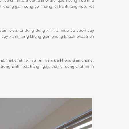
tiêu chính là thoát ra khỏi thói quen sống kiểu nhà
ến không gian sống có những lối hành lang hẹp, kết
 cảm biến, tự động đóng khi trời mưa và vườn cây
n cây xanh trong không gian phòng khách phát triển
oạt, thắt chặt hơn sự liên hệ giữa không gian chung,
n trong sinh hoạt hằng ngày, thay vì đóng chặt mình