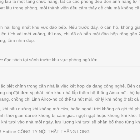
ng lầu là một tầng chức năng, tất cả các phòng đều đón ánh nắng tự 
oạt lâu trong phòng, mỗi thành viên đều cảm thấy dễ chịu mà không cầ
nh hài lòng nhất khu vực đảo bếp. Nếu trước đây, ở căn hộ, không gia
diện tích vài mét vuông, thì nay, chị đã có hẳn một đảo bếp rộng gầ
ng, tầm nhìn đẹp.
c đọc sách tại sảnh trước khu vực phòng ngủ lớn.
ặc biệt chính trong căn nhà là việc kết hợp đa dạng công nghệ. Bên cạ
ồng chị đặt đơn vị phát triển khu nhà lắp thêm hệ thống Airco-nđ - hệ l
ang, chồng chị Linh Airco-nđ có thể tự hút mùi, xử lý khí nóng ở tất cả
, khi nấu nướng khi không mở cửa, hoặc ngoài trời không có gió thì p
nh thời gian dài sẽ không bị cảm giác ngột ngạt hoặc không khí khô.
lít khí tươi vào nhà mỗi ngày, lưu lượng khí tươi sẽ phân bổ theo từng 
hệ Hotline CÔNG TY NỘI THẤT THĂNG LONG