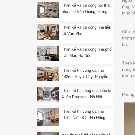
Ngoài 
Thiết kế và thi công nội thất
ống. N
nhà phố Văn Giang, Hưng
thúc b
Yên
Thiết kế và thi công nhà liền
Căn nh
kề Văn Phú
trong 
tốt.
Thiết kế và thi công nhà phố
Tân Mai, Hà Nội
Theo l
riêng 
Thiết kế thi công căn hộ
trong 
142m2 Royal City, Nguyễn
Trãi, Thanh Xuân, Hà Nội
Thiết kế thi công nhà Liền kề
Phòng 
Xuân Phương - Hà Nội
Thiết kế thi công căn hộ
Thiên Niên Kỷ - Hà Đông -
Hà Nội