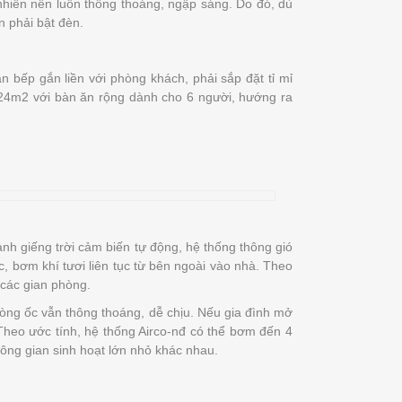
nhiên nên luôn thông thoáng, ngập sáng. Do đó, dù
n phải bật đèn.
n bếp gắn liền với phòng khách, phải sắp đặt tỉ mỉ
n 24m2 với bàn ăn rộng dành cho 6 người, hướng ra
nh giếng trời cảm biến tự động, hệ thống thông gió
ọc, bơm khí tươi liên tục từ bên ngoài vào nhà. Theo
 các gian phòng.
hòng ốc vẫn thông thoáng, dễ chịu. Nếu gia đình mở
 Theo ước tính, hệ thống Airco-nđ có thể bơm đến 4
không gian sinh hoạt lớn nhỏ khác nhau.