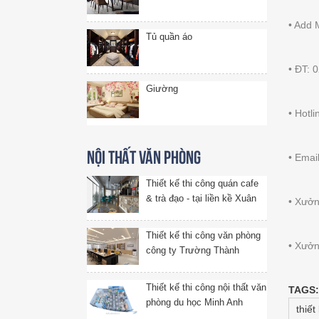
• Add 
Tủ quần áo
• ĐT: 
Giường
• Hotl
Nội thất văn phòng
• Emai
Thiết kế thi công quán cafe
& trà đạo - tại liền kề Xuân
• Xưởn
Phương, Hà Nội
Thiết kế thi công văn phòng
• Xưởn
công ty Trường Thành
Thiết kế thi công nội thất văn
TAGS:
phòng du học Minh Anh
thiết