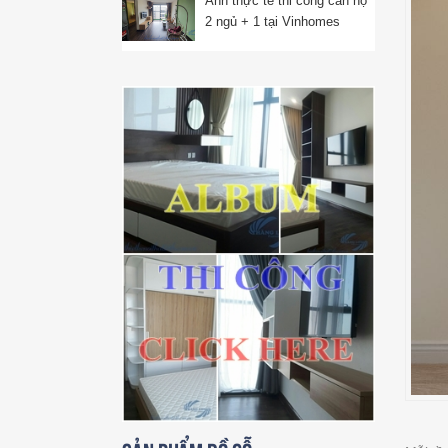
Ảnh thực tế thi công căn hộ
2 ngủ + 1 tại Vinhomes
Ocean Park