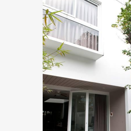
Thiết kế nội thất căn 78m2 Goldmark city
Thiết kế thi công tân cổ điển căn hộ 3 ngủ tại Season Avenue