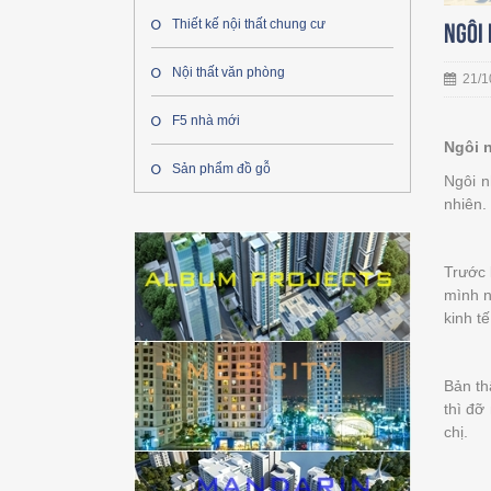
Thiết kế nội thất chung cư
Ngôi 
Nội thất văn phòng
21/1
F5 nhà mới
Ngôi n
Sản phẩm đồ gỗ
Ngôi 
nhiên.
Trước 
mình n
kinh t
Bản th
thì đỡ
chị.