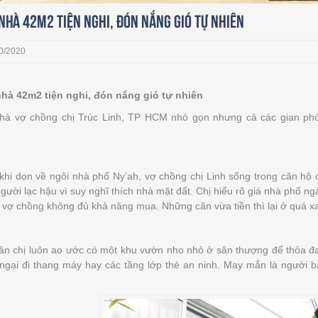
nhà 42m2 tiện nghi, đón nắng gió tự nhiên
0/2020
hà 42m2 tiện nghi, đón nắng gió tự nhiên
nhà vợ chồng chị Trúc Linh, TP HCM nhỏ gọn nhưng cả các gian p
khi dọn về ngôi nhà phố Ny’ah, vợ chồng chị Linh sống trong căn hộ ch
gười lạc hậu vì suy nghĩ thích nhà mặt đất. Chị hiểu rõ giá nhà phố ng
ế vợ chồng không đủ khả năng mua. Những căn vừa tiền thì lại ở quá xa
ân chị luôn ao ước có một khu vườn nho nhỏ ở sân thượng để thỏa 
 ngại đi thang máy hay các tầng lớp thẻ an ninh. May mắn là người 