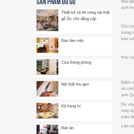
Mỗi tầ
Sản phẩm đồ gỗ
sinh h
Thiết kế và thi công nội thất
gỗ Óc chó đẳng cấp
Chị Li
trong 
ban cô
Bàn làm việc
Khu vự
Cửa thông phòng
Điểm đ
Nội thất thu gọn
thì ch
anh Qu
Do vậy
Kệ trang trí
máy lạ
triệu 
Liên 
Bàn ăn