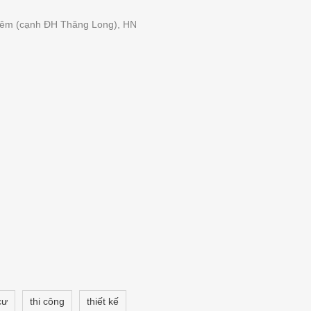
 Yêm (cạnh ĐH Thăng Long), HN
cư
thi công
thiết kế