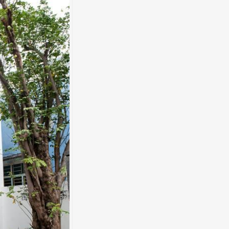
Chị Trinh - TimesCity